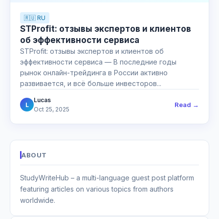
🇷🇺 RU
STProfit: отзывы экспертов и клиентов
об эффективности сервиса
STProfit: отзывы экспертов и клиентов об
эффективности сервиса — В последние годы
рынок онлайн-трейдинга в России активно
развивается, и всё больше инвесторов...
Lucas
Read →
L
Oct 25, 2025
ABOUT
StudyWriteHub – a multi-language guest post platform
featuring articles on various topics from authors
worldwide.