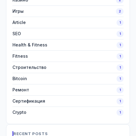
Игры
2
Article
1
SEO
1
Health & Fitness
1
Fitness
1
Строительство
1
Bitcoin
1
Ремонт
1
Сертификация
1
Crypto
1
RECENT POSTS