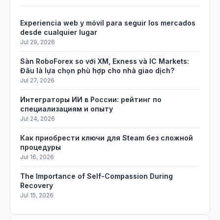
Experiencia web y móvil para seguir los mercados
desde cualquier lugar
Jul 29, 2026
Sàn RoboForex so với XM, Exness và IC Markets:
Đâu là lựa chọn phù hợp cho nhà giao dịch?
Jul 27, 2026
Интеграторы ИИ в России: рейтинг по
специализациям и опыту
Jul 24, 2026
Как приобрести ключи для Steam без сложной
процедуры
Jul 16, 2026
The Importance of Self-Compassion During
Recovery
Jul 15, 2026