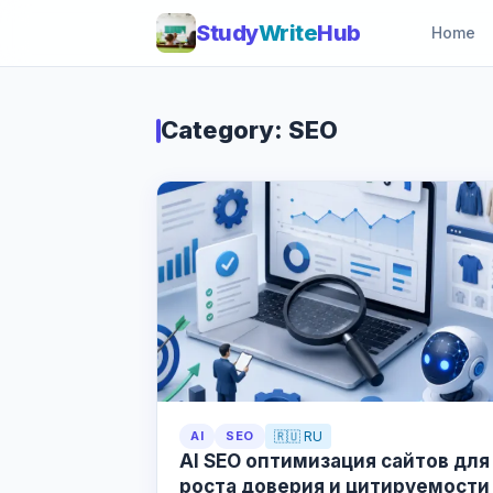
Study
Write
Hub
Home
Category: SEO
AI
SEO
🇷🇺 RU
AI SEO оптимизация сайтов для
роста доверия и цитируемости