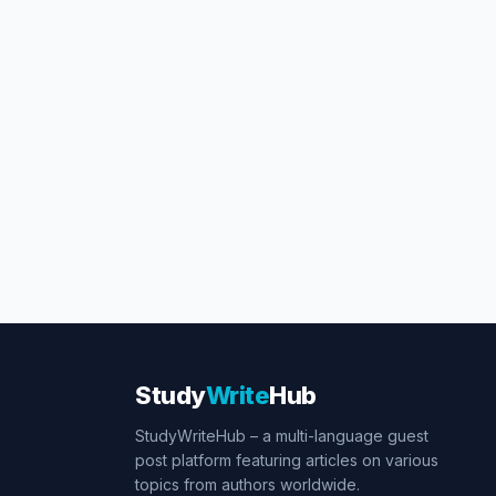
Study
Write
Hub
StudyWriteHub – a multi-language guest
post platform featuring articles on various
topics from authors worldwide.