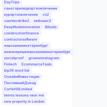
DayTrips
санаторнокурортноелечение
курортноелечение
cs2
counterstrike2
кейсыкс2
DeepNudeInnovation
AItools
constructionfinance
contractorsoftware
изысканияекатеринбург
инженерныеизысканияекатеринбург
socialproof
growoninstagram
Fintech
EcommerceTools
bip39 word list
ОнлайнИнвестиции
ПассивныйДоход
CorfeHillLimited
tennis lessons near me
new property in London