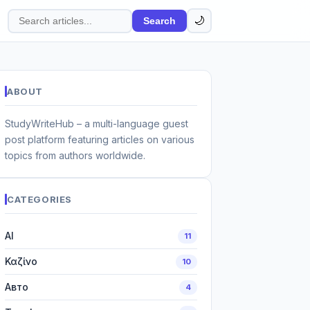
🌙
Search
Search
articles
ABOUT
StudyWriteHub – a multi-language guest
post platform featuring articles on various
topics from authors worldwide.
CATEGORIES
AI
11
Καζίνο
10
Авто
4