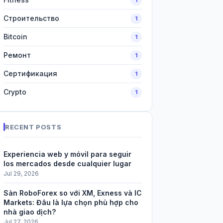
Строительство
1
Bitcoin
1
Ремонт
1
Сертификация
1
Crypto
1
RECENT POSTS
Experiencia web y móvil para seguir
los mercados desde cualquier lugar
Jul 29, 2026
Sàn RoboForex so với XM, Exness và IC
Markets: Đâu là lựa chọn phù hợp cho
nhà giao dịch?
Jul 27, 2026