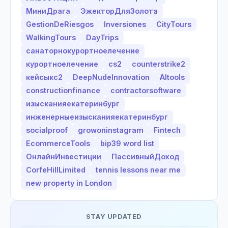
МиниДрага
ЭжекторДляЗолота
GestionDeRiesgos
Inversiones
CityTours
WalkingTours
DayTrips
санаторнокурортноелечение
курортноелечение
cs2
counterstrike2
кейсыкс2
DeepNudeInnovation
AItools
constructionfinance
contractorsoftware
изысканияекатеринбург
инженерныеизысканияекатеринбург
socialproof
growoninstagram
Fintech
EcommerceTools
bip39 word list
ОнлайнИнвестиции
ПассивныйДоход
CorfeHillLimited
tennis lessons near me
new property in London
STAY UPDATED