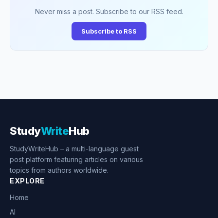
Never miss a post. Subscribe to our RSS feed.
Subscribe to RSS
Study
Write
Hub
StudyWriteHub – a multi-language guest
post platform featuring articles on various
topics from authors worldwide.
EXPLORE
Home
AI