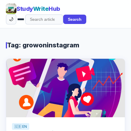
Study
Write
Hub
🌙
Search
Search
articles
Tag: growoninstagram
🇬🇧 EN