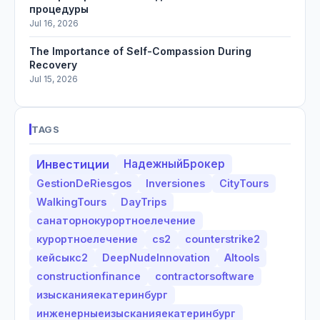
процедуры
Jul 16, 2026
The Importance of Self-Compassion During
Recovery
Jul 15, 2026
TAGS
Инвестиции
НадежныйБрокер
GestionDeRiesgos
Inversiones
CityTours
WalkingTours
DayTrips
санаторнокурортноелечение
курортноелечение
cs2
counterstrike2
кейсыкс2
DeepNudeInnovation
AItools
constructionfinance
contractorsoftware
изысканияекатеринбург
инженерныеизысканияекатеринбург