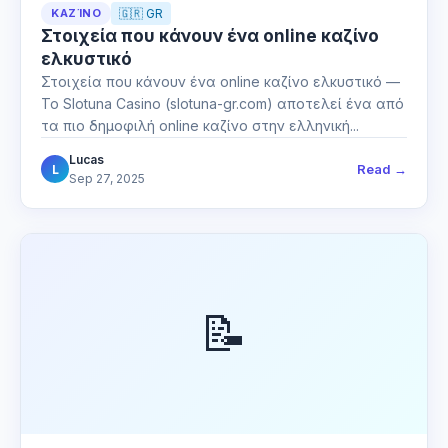
ΚΑΖΊΝΟ
🇬🇷 GR
Στοιχεία που κάνουν ένα online καζίνο
ελκυστικό
Στοιχεία που κάνουν ένα online καζίνο ελκυστικό —
Το Slotuna Casino (slotuna-gr.com) αποτελεί ένα από
τα πιο δημοφιλή online καζίνο στην ελληνική...
Lucas
Read →
L
Sep 27, 2025
📝