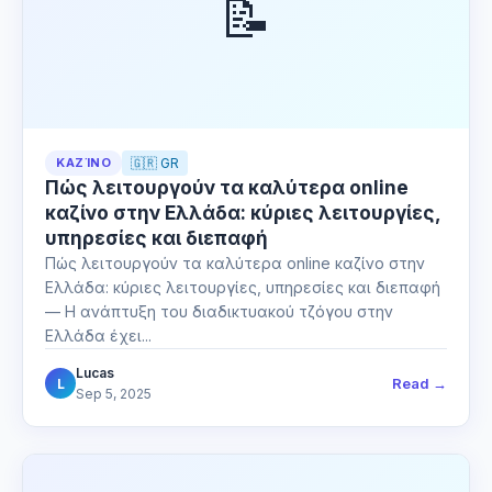
📝
ΚΑΖΊΝΟ
🇬🇷 GR
Πώς λειτουργούν τα καλύτερα online
καζίνο στην Ελλάδα: κύριες λειτουργίες,
υπηρεσίες και διεπαφή
Πώς λειτουργούν τα καλύτερα online καζίνο στην
Ελλάδα: κύριες λειτουργίες, υπηρεσίες και διεπαφή
— Η ανάπτυξη του διαδικτυακού τζόγου στην
Ελλάδα έχει...
Lucas
Read →
L
Sep 5, 2025