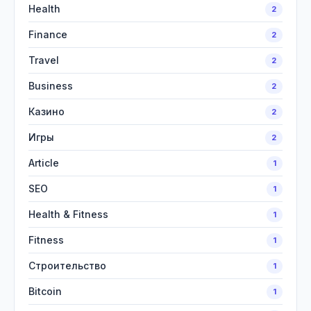
Health
2
Finance
2
Travel
2
Business
2
Казино
2
Игры
2
Article
1
SEO
1
Health & Fitness
1
Fitness
1
Строительство
1
Bitcoin
1