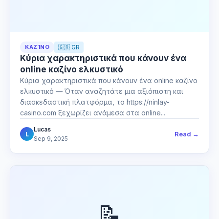
ΚΑΖΊΝΟ
🇬🇷 GR
Κύρια χαρακτηριστικά που κάνουν ένα
online καζίνο ελκυστικό
Κύρια χαρακτηριστικά που κάνουν ένα online καζίνο
ελκυστικό — Όταν αναζητάτε μια αξιόπιστη και
διασκεδαστική πλατφόρμα, το https://ninlay-
casino.com ξεχωρίζει ανάμεσα στα online...
Lucas
Read →
L
Sep 9, 2025
📝