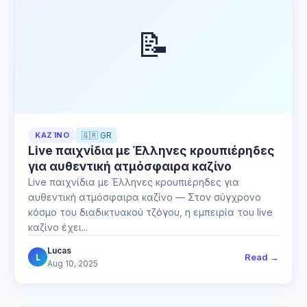
📝
ΚΑΖΊΝΟ
🇬🇷 GR
Live παιχνίδια με Έλληνες κρουπιέρηδες
για αυθεντική ατμόσφαιρα καζίνο
Live παιχνίδια με Έλληνες κρουπιέρηδες για
αυθεντική ατμόσφαιρα καζίνο — Στον σύγχρονο
κόσμο του διαδικτυακού τζόγου, η εμπειρία του live
καζίνο έχει...
Lucas
Read →
L
Aug 10, 2025