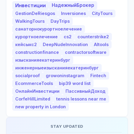
Инвестиции
НадежныйБрокер
GestionDeRiesgos
Inversiones
CityTours
WalkingTours
DayTrips
санаторнокурортноелечение
курортноелечение
cs2
counterstrike2
кейсыкс2
DeepNudeInnovation
AItools
constructionfinance
contractorsoftware
изысканияекатеринбург
инженерныеизысканияекатеринбург
socialproof
growoninstagram
Fintech
EcommerceTools
bip39 word list
ОнлайнИнвестиции
ПассивныйДоход
CorfeHillLimited
tennis lessons near me
new property in London
STAY UPDATED