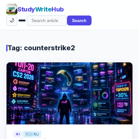
Study
Write
Hub
🌙
Search
Search
articles
Tag: counterstrike2
AI
🇷🇺 RU