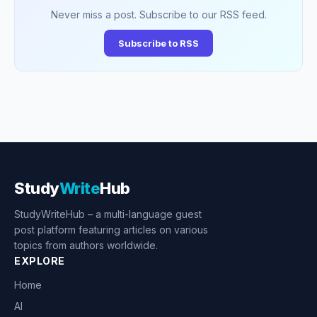
Never miss a post. Subscribe to our RSS feed.
Subscribe to RSS
Study
Write
Hub
StudyWriteHub – a multi-language guest
post platform featuring articles on various
topics from authors worldwide.
EXPLORE
Home
AI