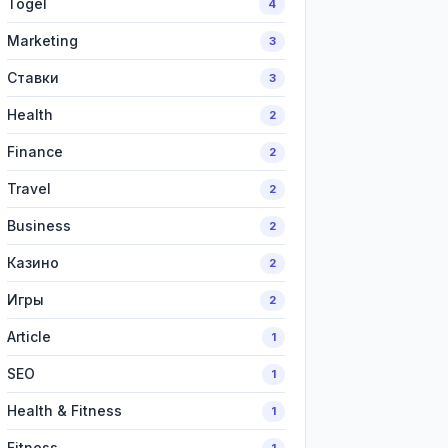
Togel
4
Marketing
3
Ставки
3
Health
2
Finance
2
Travel
2
Business
2
Казино
2
Игры
2
Article
1
SEO
1
Health & Fitness
1
Fitness
1