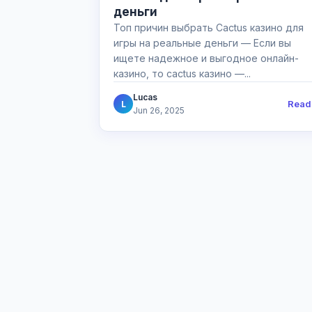
деньги
Топ причин выбрать Cactus казино для
игры на реальные деньги — Если вы
ищете надежное и выгодное онлайн-
казино, то cactus казино —...
Lucas
Read
L
Jun 26, 2025