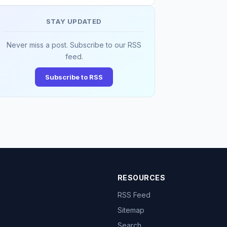
STAY UPDATED
Never miss a post. Subscribe to our RSS
feed.
Subscribe to RSS
RESOURCES
RSS Feed
Sitemap
Search