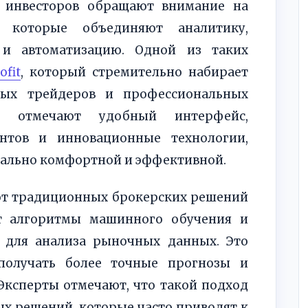
е инвесторов обращают внимание на
 которые объединяют аналитику,
 и автоматизацию. Одной из таких
fit
, который стремительно набирает
ных трейдеров и профессиональных
ли отмечают удобный интерфейс,
нтов и инновационные технологии,
ально комфортной и эффективной.
я от традиционных брокерских решений
ет алгоритмы машинного обучения и
а для анализа рыночных данных. Это
 получать более точные прогнозы и
Эксперты отмечают, что такой подход
х решений, которые часто приводят к