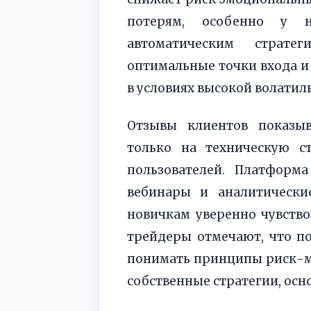
потерям, особенно у н
автоматическим страте
оптимальные точки входа и
в условиях высокой волатил
Отзывы клиентов показыв
только на техническую с
пользователей. Платформ
вебинары и аналитически
новичкам уверенно чувство
трейдеры отмечают, что по
понимать принципы риск-м
собственные стратегии, осн