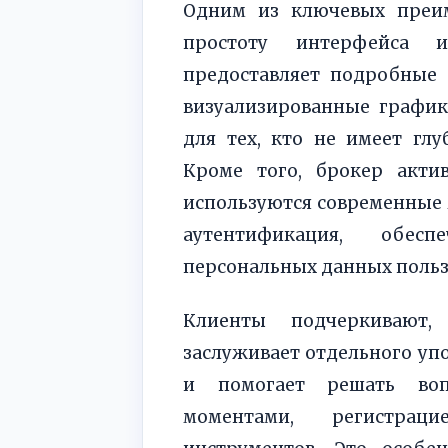
Одним из ключевых преим
простоту интерфейса и
предоставляет подробные 
визуализированные график
для тех, кто не имеет гл
Кроме того, брокер акти
используются современные
аутентификация, обе
персональных данных польз
Клиенты подчеркивают,
заслуживает отдельного уп
и помогает решать воп
моментами, регистра