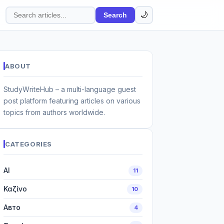
🌙
Search
Search
articles
ABOUT
StudyWriteHub – a multi-language guest
post platform featuring articles on various
topics from authors worldwide.
CATEGORIES
AI
11
Καζίνο
10
Авто
4