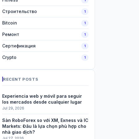
Строительство
1
Bitcoin
1
Ремонт
1
Сертификация
1
Crypto
1
RECENT POSTS
Experiencia web y móvil para seguir
los mercados desde cualquier lugar
Jul 29, 2026
Sàn RoboForex so với XM, Exness và IC
Markets: Đâu là lựa chọn phù hợp cho
nhà giao dịch?
Jul 27, 2026