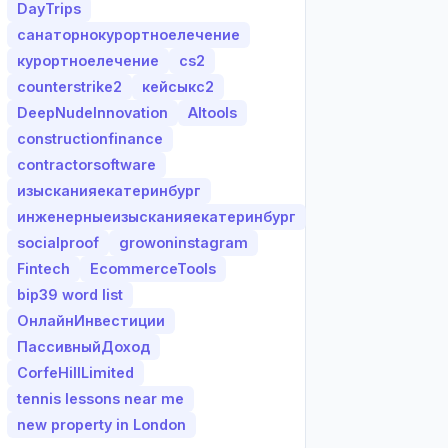
DayTrips
санаторнокурортноелечение
курортноелечение
cs2
counterstrike2
кейсыкс2
DeepNudeInnovation
AItools
constructionfinance
contractorsoftware
изысканияекатеринбург
инженерныеизысканияекатеринбург
socialproof
growoninstagram
Fintech
EcommerceTools
bip39 word list
ОнлайнИнвестиции
ПассивныйДоход
CorfeHillLimited
tennis lessons near me
new property in London