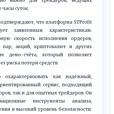
нно важно для трейдеров, ведущих
 часы суток.
одтверждают, что платформа STProfit
вует заявленным характеристикам.
кую скорость исполнения ордеров,
пар, акций, криптовалют и других
ие демо-счёта, который позволяет
ез риска потери средств.
охарактеризовать как надёжный,
риентированный сервис, подходящий
ров, так и для опытных трейдеров. Он
ационные инструменты анализа,
ния и высокий уровень безопасности.