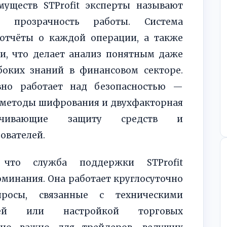
уществ STProfit эксперты называют
 прозрачность работы. Система
отчёты о каждой операции, а также
и, что делает анализ понятным даже
убоких знаний в финансовом секторе.
вно работает над безопасностью —
 методы шифрования и двухфакторная
спечивающие защиту средств и
ователей.
 что служба поддержки STProfit
оминания. Она работает круглосуточно
росы, связанные с техническими
цией или настройкой торговых