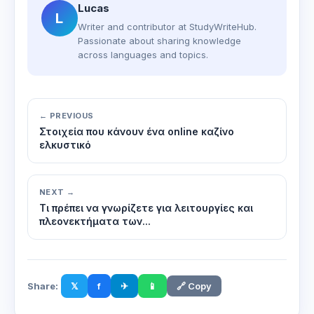
Lucas
L
Writer and contributor at StudyWriteHub.
Passionate about sharing knowledge
across languages and topics.
← PREVIOUS
Στοιχεία που κάνουν ένα online καζίνο
ελκυστικό
NEXT →
Τι πρέπει να γνωρίζετε για λειτουργίες και
πλεονεκτήματα των...
Share:
𝕏
f
✈
📱
🔗 Copy