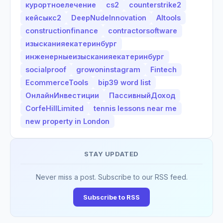
курортноелечение
cs2
counterstrike2
кейсыкс2
DeepNudeInnovation
AItools
constructionfinance
contractorsoftware
изысканияекатеринбург
инженерныеизысканияекатеринбург
socialproof
growoninstagram
Fintech
EcommerceTools
bip39 word list
ОнлайнИнвестиции
ПассивныйДоход
CorfeHillLimited
tennis lessons near me
new property in London
STAY UPDATED
Never miss a post. Subscribe to our RSS feed.
Subscribe to RSS