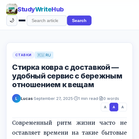
Study
Write
Hub
🌙
Search
Search
articles
СТАВКИ
🇷🇺 RU
Стирка ковра с доставкой —
удобный сервис с бережным
отношением к вещам
Lucas
·
September 27, 2025
·
1 min read
·
0 words
L
A
A
A
Современный ритм жизни часто не
оставляет времени на такие бытовые