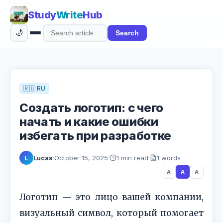
Study
Write
Hub
🌙
Search
Search
articles
🇷🇺 RU
Создать логотип: с чего
начать и какие ошибки
избегать при разработке
Lucas
·
October 15, 2025
·
1 min read
·
1 words
L
A
A
A
Логотип — это лицо вашей компании,
визуальный символ, который помогает