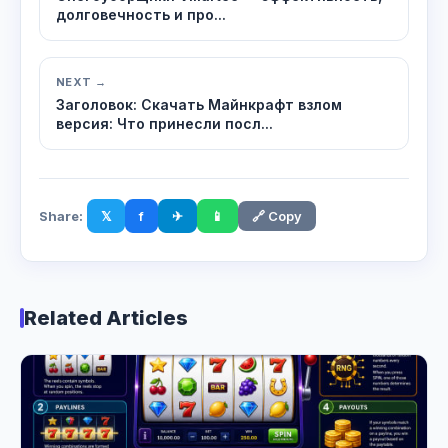
долговечность и про...
NEXT →
Заголовок: Скачать Майнкрафт взлом
версия: Что принесли посл...
Share:
𝕏
f
✈
📱
🔗 Copy
Related Articles