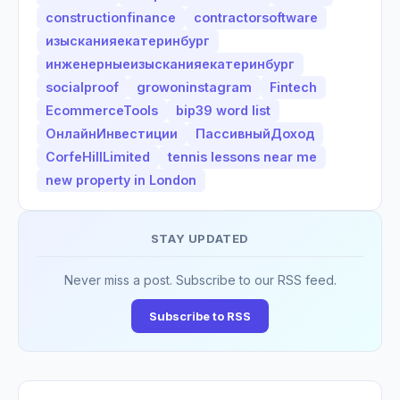
constructionfinance
contractorsoftware
изысканияекатеринбург
инженерныеизысканияекатеринбург
socialproof
growoninstagram
Fintech
EcommerceTools
bip39 word list
ОнлайнИнвестиции
ПассивныйДоход
CorfeHillLimited
tennis lessons near me
new property in London
STAY UPDATED
Never miss a post. Subscribe to our RSS feed.
Subscribe to RSS