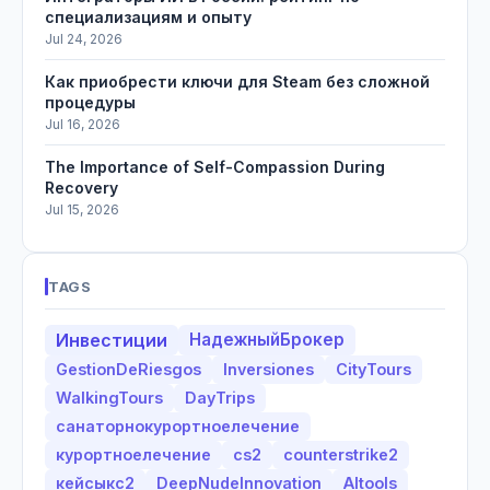
специализациям и опыту
Jul 24, 2026
Как приобрести ключи для Steam без сложной
процедуры
Jul 16, 2026
The Importance of Self-Compassion During
Recovery
Jul 15, 2026
TAGS
Инвестиции
НадежныйБрокер
GestionDeRiesgos
Inversiones
CityTours
WalkingTours
DayTrips
санаторнокурортноелечение
курортноелечение
cs2
counterstrike2
кейсыкс2
DeepNudeInnovation
AItools