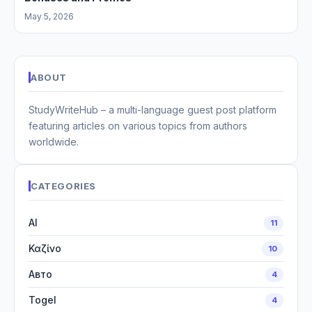
May 5, 2026
ABOUT
StudyWriteHub – a multi-language guest post platform
featuring articles on various topics from authors
worldwide.
CATEGORIES
AI
11
Καζίνο
10
Авто
4
Togel
4