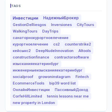
TAGS
Инвестиции
НадежныйБрокер
GestionDeRiesgos
Inversiones
CityTours
WalkingTours
DayTrips
санаторнокурортноелечение
курортноелечение
cs2
counterstrike2
кейсыкс2
DeepNudeInnovation
AItools
constructionfinance
contractorsoftware
изысканияекатеринбург
инженерныеизысканияекатеринбург
socialproof
growoninstagram
Fintech
EcommerceTools
bip39 word list
ОнлайнИнвестиции
ПассивныйДоход
CorfeHillLimited
tennis lessons near me
new property in London