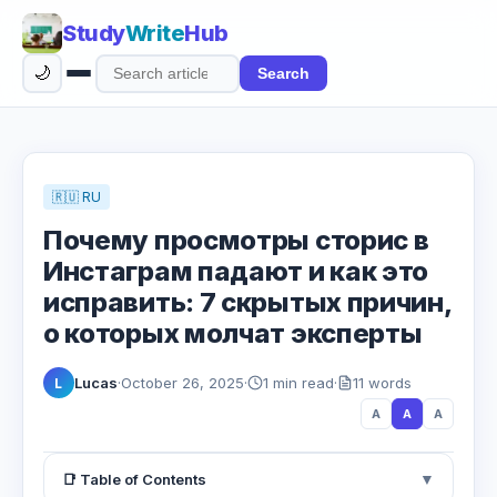
Study
Write
Hub
🌙
Search
Search
articles
🇷🇺 RU
Почему просмотры сторис в
Инстаграм падают и как это
исправить: 7 скрытых причин,
о которых молчат эксперты
Lucas
·
October 26, 2025
·
1 min read
·
11 words
L
A
A
A
▼
📑 Table of Contents