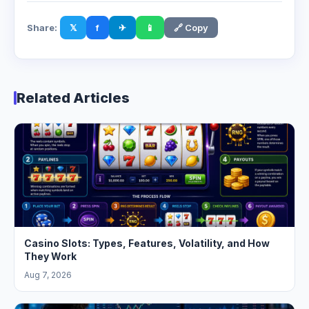
Share:
𝕏
f
✈
📱
🔗 Copy
Related Articles
Casino Slots: Types, Features, Volatility, and How
They Work
Aug 7, 2026