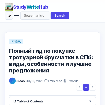
Study
Write
Hub
🌙
Search
Search
articles
🇷🇺 RU
Полный гид по покупке
тротуарной брусчатки в СПб:
виды, особенности и лучшие
предложения
Lucas
·
July 3, 2025
·
1 min read
·
9 words
L
A
A
A
▼
📑 Table of Contents