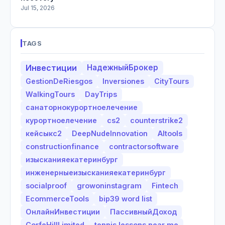
Jul 15, 2026
TAGS
Инвестиции
НадежныйБрокер
GestionDeRiesgos
Inversiones
CityTours
WalkingTours
DayTrips
санаторнокурортноелечение
курортноелечение
cs2
counterstrike2
кейсыкс2
DeepNudeInnovation
AItools
constructionfinance
contractorsoftware
изысканияекатеринбург
инженерныеизысканияекатеринбург
socialproof
growoninstagram
Fintech
EcommerceTools
bip39 word list
ОнлайнИнвестиции
ПассивныйДоход
CorfeHillLimited
tennis lessons near me