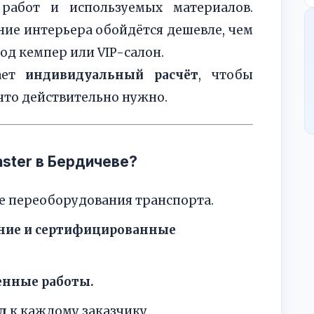
работ и используемых материалов.
ние интерьера обойдётся дешевле, чем
д кемпер или VIP-салон.
гает
индивидуальный расчёт
, чтобы
 что действительно нужно.
ster в Бердичеве?
е переоборудования транспорта.
ние и сертифицированные
енные работы.
д
к каждому заказчику.