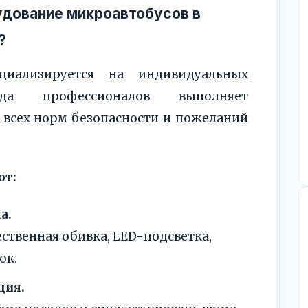
удование микроавтобусов в
?
иализируется на индивидуальных
а профессионалов выполняет
 всех норм безопасности и пожеланий
от:
а.
ственная обивка, LED-подсветка,
ок.
ция.