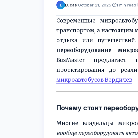
Lucas
·
October 21, 2025
·
1 min read
·
L
Современные микроавтобу
транспортом, а настоящим 
отдыха или путешествий
переоборудование микро
BusMaster предлагае
проектирования до реал
микроавтобусов Бердичев
Почему стоит переобор
Многие владельцы микроа
вообще переоборудовать авто