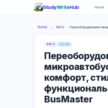
Study
Write
Hub
Home
Home
Авто
›
›
Переоборудование микро
АВТО
🇷🇺 RU
Переоборудо
микроавтобус
комфорт, сти
функциональ
BusMaster