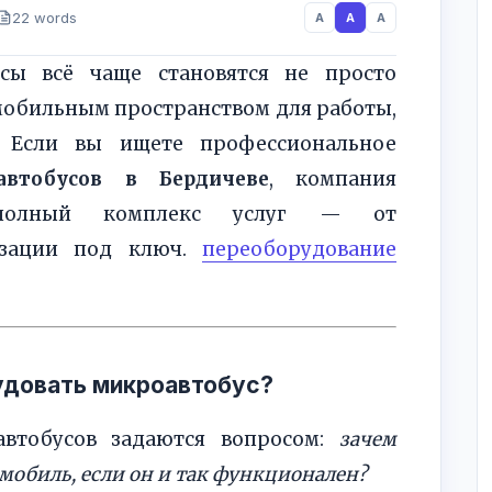
22 words
A
A
A
сы всё чаще становятся не просто
мобильным пространством для работы,
. Если вы ищете профессиональное
автобусов в Бердичеве
, компания
т полный комплекс услуг — от
изации под ключ.
переоборудование
удовать микроавтобус?
втобусов задаются вопросом:
зачем
мобиль, если он и так функционален?