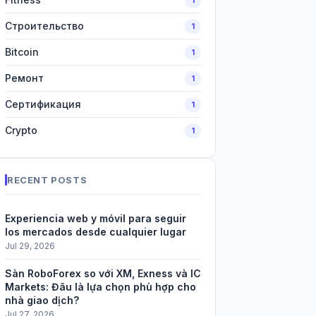
Строительство
1
Bitcoin
1
Ремонт
1
Сертификация
1
Crypto
1
RECENT POSTS
Experiencia web y móvil para seguir
los mercados desde cualquier lugar
Jul 29, 2026
Sàn RoboForex so với XM, Exness và IC
Markets: Đâu là lựa chọn phù hợp cho
nhà giao dịch?
Jul 27, 2026