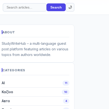
🌙
Search
Search
articles
ABOUT
StudyWriteHub – a multi-language guest
post platform featuring articles on various
topics from authors worldwide.
CATEGORIES
AI
11
Καζίνο
10
Авто
4