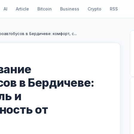
AI
Article
Bitcoin
Business
Crypto
RSS
автобусов в Бердичеве: комфорт, с...
вание
ов в Бердичеве:
ль и
ность от