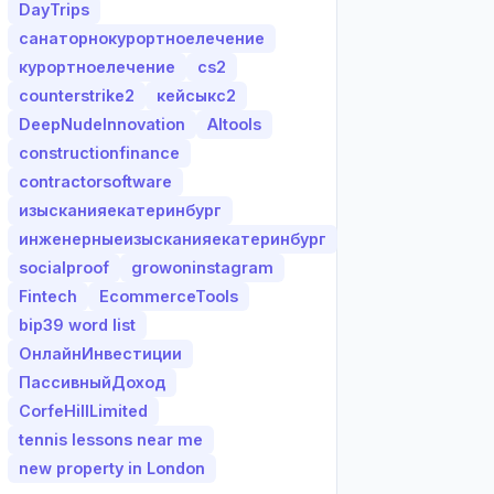
DayTrips
санаторнокурортноелечение
курортноелечение
cs2
counterstrike2
кейсыкс2
DeepNudeInnovation
AItools
constructionfinance
contractorsoftware
изысканияекатеринбург
инженерныеизысканияекатеринбург
socialproof
growoninstagram
Fintech
EcommerceTools
bip39 word list
ОнлайнИнвестиции
ПассивныйДоход
CorfeHillLimited
tennis lessons near me
new property in London