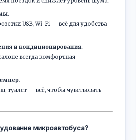
мя поездок и снижает уровень шума.
мы.
озетки USB, Wi-Fi — всё для удобства
ения и кондиционирования.
 салоне всегда комфортная
емпер.
уш, туалет — всё, чтобы чувствовать
рудование микроавтобуса?