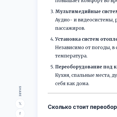
Повышает комфорт во вре
Мультимедийные систе
Аудио- и видеосистемы, р
пассажиров.
Установка систем отопл
Независимо от погоды, в
температура.
Переоборудование под к
Кухня, спальные места, д
себя как дома.
SHARE
𝕏
Сколько стоит переобо
f