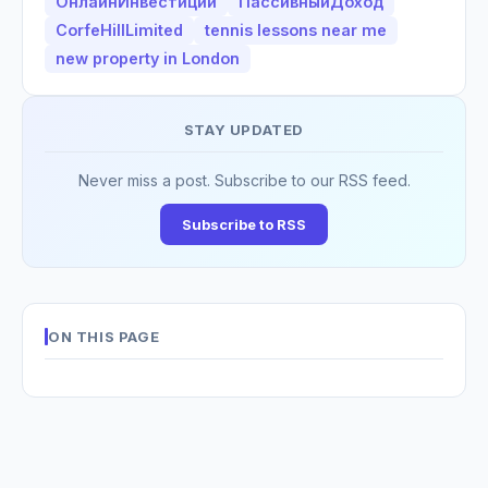
ОнлайнИнвестиции
ПассивныйДоход
CorfeHillLimited
tennis lessons near me
new property in London
STAY UPDATED
Never miss a post. Subscribe to our RSS feed.
Subscribe to RSS
ON THIS PAGE