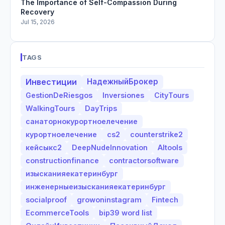
The Importance of Self-Compassion During
Recovery
Jul 15, 2026
TAGS
Инвестиции
НадежныйБрокер
GestionDeRiesgos
Inversiones
CityTours
WalkingTours
DayTrips
санаторнокурортноелечение
курортноелечение
cs2
counterstrike2
кейсыкс2
DeepNudeInnovation
AItools
constructionfinance
contractorsoftware
изысканияекатеринбург
инженерныеизысканияекатеринбург
socialproof
growoninstagram
Fintech
EcommerceTools
bip39 word list