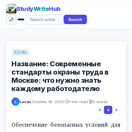
Study
Write
Hub
🌙
Search
Search
articles
🇷🇺 RU
Название: Современные
стандарты охраны труда в
Москве: что нужно знать
каждому работодателю
Lucas
·
October 18, 2025
·
1 min read
·
0 words
L
A
A
A
Обеспечение безопасных условий для