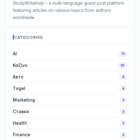
StudyWriteHub – a multi-language guest post platform
featuring articles on various topics from authors
worldwide.
CATEGORIES
AI
11
Καζίνο
10
Авто
4
Togel
4
Marketing
3
Ставки
3
Health
2
Finance
2