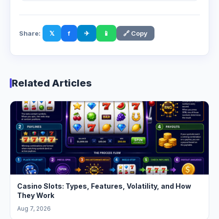
Share:
𝕏
f
✈
📱
🔗 Copy
Related Articles
Casino Slots: Types, Features, Volatility, and How
They Work
Aug 7, 2026