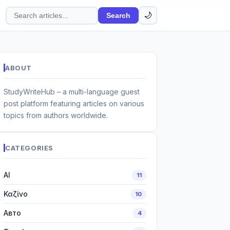
🌙
Search
Search
articles
ABOUT
StudyWriteHub – a multi-language guest
post platform featuring articles on various
topics from authors worldwide.
CATEGORIES
AI
11
Καζίνο
10
Авто
4