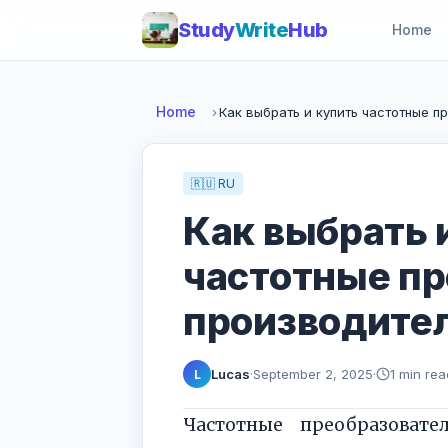
Study
Write
Hub
Home
Home
›
Как выбрать и купить частотные пр
🇷🇺 RU
Как выбрать 
частотные пр
производител
Lucas
·
September 2, 2025
·
1 min rea
L
Частотные преобразовате