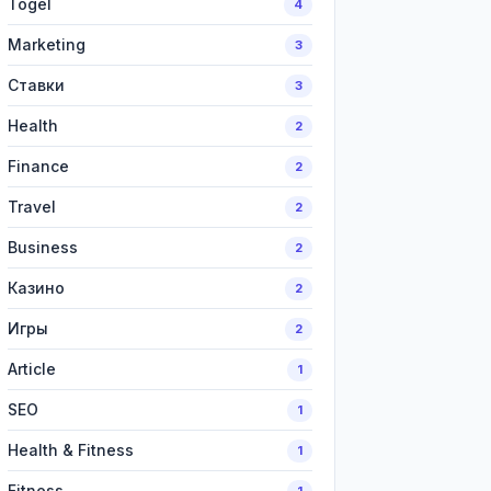
Togel
4
Marketing
3
Ставки
3
Health
2
Finance
2
Travel
2
Business
2
Казино
2
Игры
2
Article
1
SEO
1
Health & Fitness
1
Fitness
1