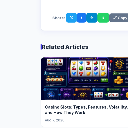
Share:
𝕏
f
✈
📱
🔗 Copy
Related Articles
Casino Slots: Types, Features, Volatility,
and How They Work
Aug 7, 2026