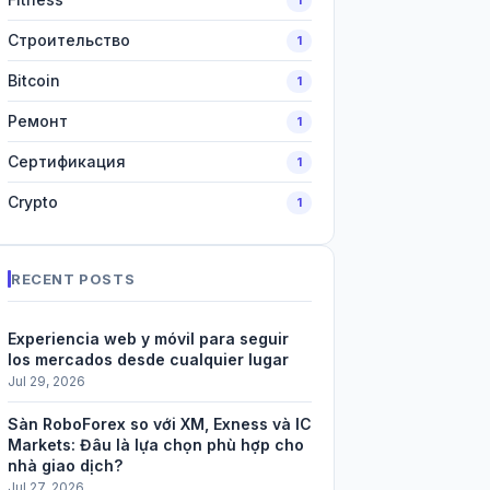
Строительство
1
Bitcoin
1
Ремонт
1
Сертификация
1
Crypto
1
RECENT POSTS
Experiencia web y móvil para seguir
los mercados desde cualquier lugar
Jul 29, 2026
Sàn RoboForex so với XM, Exness và IC
Markets: Đâu là lựa chọn phù hợp cho
nhà giao dịch?
Jul 27, 2026