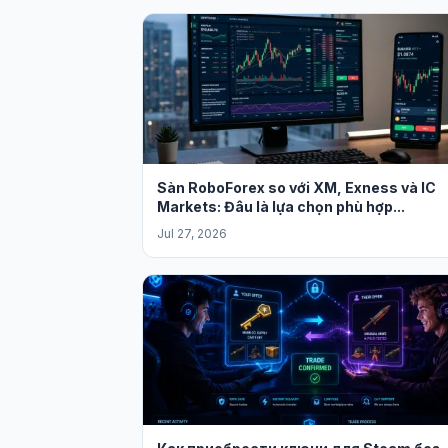
Sàn RoboForex so với XM, Exness và IC
Markets: Đâu là lựa chọn phù hợp...
Jul 27, 2026