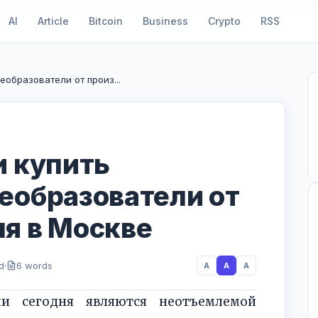
AI
Article
Bitcoin
Business
Crypto
RSS
еобразователи от произ...
и купить
еобразователи от
я в Москве
d
·
6 words
A
A
A
ли сегодня являются неотъемлемой