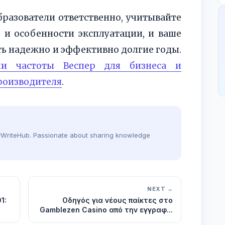
разователи ответственно, учитывайте
 и особенности эксплуатации, и ваше
ть надежно и эффективно долгие годы.
ли частоты Веспер для бизнеса и
производителя
.
dyWriteHub. Passionate about sharing knowledge
NEXT →
1:
Οδηγός για νέους παίκτες στο
Gamblezen Casino από την εγγραφ...