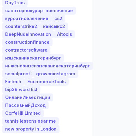
DayTrips
санаторнокурортноелечение
курортноелечение
cs2
counterstrike2
кейсыкс2
DeepNudeInnovation
AItools
constructionfinance
contractorsoftware
изысканияекатеринбург
инженерныеизысканияекатеринбург
socialproof
growoninstagram
Fintech
EcommerceTools
bip39 word list
ОнлайнИнвестиции
ПассивныйДоход
CorfeHillLimited
tennis lessons near me
new property in London