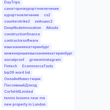
DayTrips
санаторнокурортноелечение
курортноелечение
cs2
counterstrike2
кейсыкс2
DeepNudeInnovation
AItools
constructionfinance
contractorsoftware
изысканияекатеринбург
инженерныеизысканияекатеринбург
socialproof
growoninstagram
Fintech
EcommerceTools
bip39 word list
ОнлайнИнвестиции
ПассивныйДоход
CorfeHillLimited
tennis lessons near me
new property in London