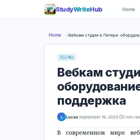
Study
Write
Hub
Home
Home
›
Вебкам студия в Питере: оборудова
🇷🇺 RU
Вебкам студи
оборудование
поддержка
Lucas
·
September 19, 2025
·
1 min re
L
В современном мире веб