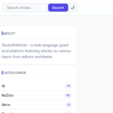
🌙
Search
Search
articles
ABOUT
StudyWriteHub – a multi-language guest
post platform featuring articles on various
topics from authors worldwide.
CATEGORIES
AI
11
Καζίνο
10
Авто
4