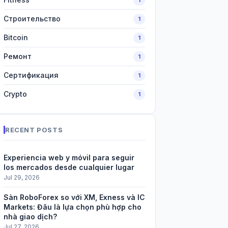
Строительство
1
Bitcoin
1
Ремонт
1
Сертификация
1
Crypto
1
RECENT POSTS
Experiencia web y móvil para seguir
los mercados desde cualquier lugar
Jul 29, 2026
Sàn RoboForex so với XM, Exness và IC
Markets: Đâu là lựa chọn phù hợp cho
nhà giao dịch?
Jul 27, 2026