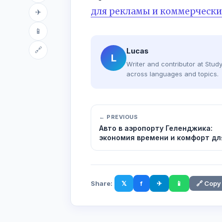
для рекламы и коммерчески
✈
📱
🔗
Lucas
L
Writer and contributor at Stu
across languages and topics.
← PREVIOUS
Авто в аэропорту Геленджика:
экономия времени и комфорт для
Share:
𝕏
f
✈
📱
🔗 Copy