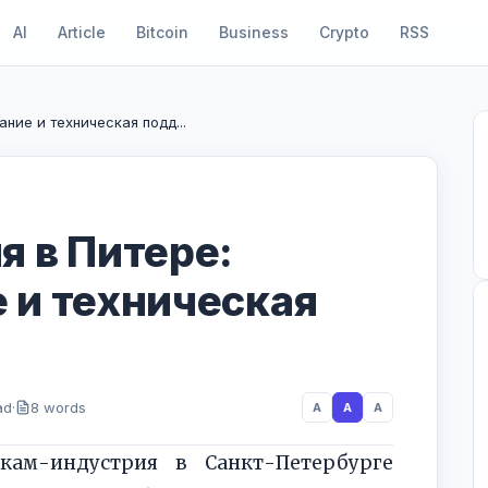
AI
Article
Bitcoin
Business
Crypto
RSS
ние и техническая подд...
я в Питере:
 и техническая
ad
·
8 words
A
A
A
кам-индустрия в Санкт-Петербурге