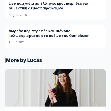
Live παιχνίδια με Έλληνες κρουπιέρηδες για
αυθεντική ατμόσφαιρα καζίνο
Aug 10, 2025
Δωρεάν περιστροφές και μπόνους
καλωσορίσματος στα καζίνο του Gamblezen
Aug 7, 2025
More by Lucas