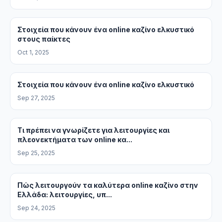
Στοιχεία που κάνουν ένα online καζίνο ελκυστικό
στους παίκτες
Oct 1, 2025
Στοιχεία που κάνουν ένα online καζίνο ελκυστικό
Sep 27, 2025
Τι πρέπει να γνωρίζετε για λειτουργίες και
πλεονεκτήματα των online κα...
Sep 25, 2025
Πώς λειτουργούν τα καλύτερα online καζίνο στην
Ελλάδα: λειτουργίες, υπ...
Sep 24, 2025