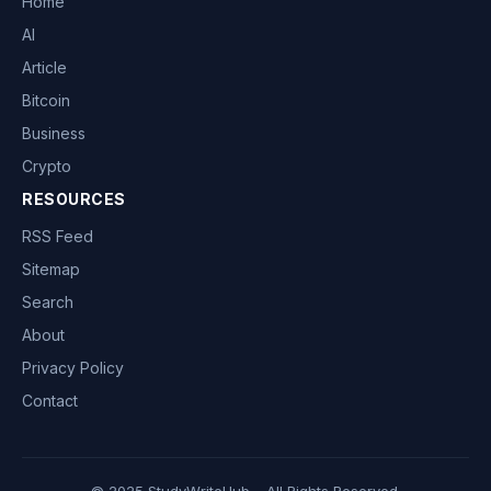
Home
AI
Article
Bitcoin
Business
Crypto
RESOURCES
RSS Feed
Sitemap
Search
About
Privacy Policy
Contact