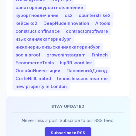
санаторнокурортноелечение
курортноелечение
cs2
counterstrike2
кейсыкс2
DeepNudeInnovation
AItools
constructionfinance
contractorsoftware
изысканияекатеринбург
инженерныеизысканияекатеринбург
socialproof
growoninstagram
Fintech
EcommerceTools
bip39 word list
ОнлайнИнвестиции
ПассивныйДоход
CorfeHillLimited
tennis lessons near me
new property in London
STAY UPDATED
Never miss a post. Subscribe to our RSS feed.
Subscribe to RSS