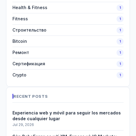
Health & Fitness
1
Fitness
1
Строительство
1
Bitcoin
1
Ремонт
1
Сертификация
1
Crypto
1
RECENT POSTS
Experiencia web y móvil para seguir los mercados
desde cualquier lugar
Jul 29, 2026