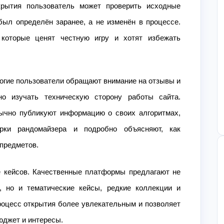
крытия пользователь может проверить исходные
был определён заранее, а не изменён в процессе.
 которые ценят честную игру и хотят избежать
ногие пользователи обращают внимание на отзывы и
о изучать техническую сторону работы сайта.
чно публикуют информацию о своих алгоритмах,
ерки рандомайзера и подробно объясняют, как
предметов.
е кейсов. Качественные платформы предлагают не
, но и тематические кейсы, редкие коллекции и
роцесс открытия более увлекательным и позволяет
юджет и интересы.