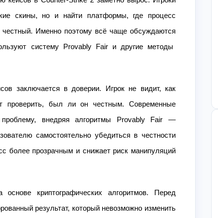
 кейсов в Counter-Strike 2 заметно вырос. Игроки
кие скины, но и найти платформы, где процесс
 честный. Именно поэтому всё чаще обсуждаются
ользуют систему Provably Fair и другие методы
сов заключается в доверии. Игрок не видит, как
ет проверить, был ли он честным. Современные
проблему, внедряя алгоритмы Provably Fair —
ьзователю самостоятельно убедиться в честности
есс более прозрачным и снижает риск манипуляций
а основе криптографических алгоритмов. Перед
рованный результат, который невозможно изменить