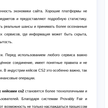
чность экономики сайта. Хорошие платформы не
едметов и предоставляют подробную статистику.
ть реальные шансы и принимать более осознанные
х сервисов, где информация может быть скрыта,
ытость.
ти. Перед использованием любого сервиса важно
щённое соединение, имеет понятные правила и не
. В индустрии кейсов CS2 это особенно важно, так
инансовые операции.
с кейсами cs2
становятся более технологичными и
зователей. Благодаря системам Provably Fair и
ают возможность не только наслаждаться процессом