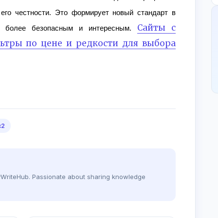
его честности. Это формирует новый стандарт в
Сайты с
т более безопасным и интересным.
льтры по цене и редкости для выбора
с2
dyWriteHub. Passionate about sharing knowledge