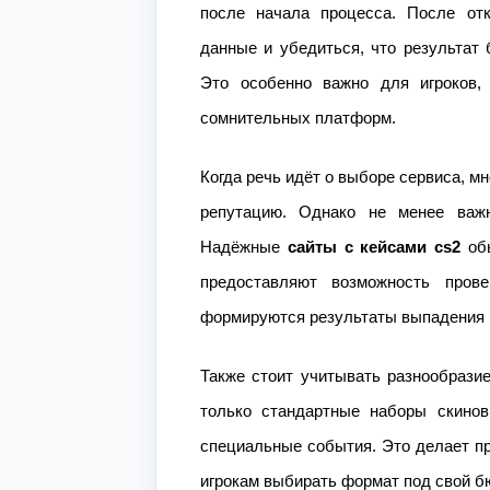
после начала процесса. После от
данные и убедиться, что результат 
Это особенно важно для игроков,
сомнительных платформ.
Когда речь идёт о выборе сервиса, м
репутацию. Однако не менее важн
Надёжные
сайты с кейсами cs2
обы
предоставляют возможность пров
формируются результаты выпадения 
Также стоит учитывать разнообрази
только стандартные наборы скинов
специальные события. Это делает п
игрокам выбирать формат под свой б