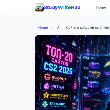
Study
Write
Hub
Home
Home
AI
›
›
Сайты с кейсами cs 2: чес