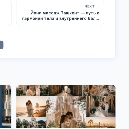
NEXT →
Йони массаж Ташкент — путь к
гармонии тела и внутреннего бал...