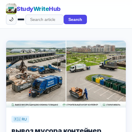
Study
Write
Hub
🌙
Search
Search
articles
🇷🇺 RU
вывоз мусора контейнер