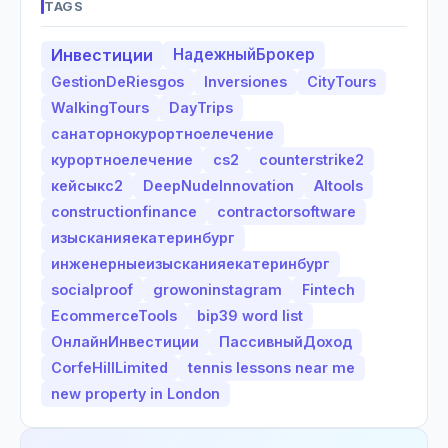
TAGS
Инвестиции
НадежныйБрокер
GestionDeRiesgos
Inversiones
CityTours
WalkingTours
DayTrips
санаторнокурортноелечение
курортноелечение
cs2
counterstrike2
кейсыкс2
DeepNudeInnovation
AItools
constructionfinance
contractorsoftware
изысканияекатеринбург
инженерныеизысканияекатеринбург
socialproof
growoninstagram
Fintech
EcommerceTools
bip39 word list
ОнлайнИнвестиции
ПассивныйДоход
CorfeHillLimited
tennis lessons near me
new property in London