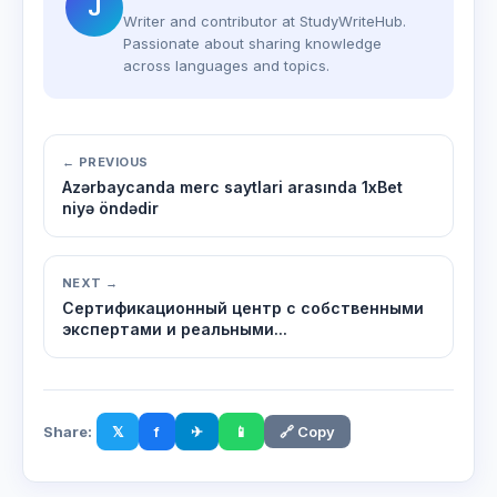
J
Writer and contributor at StudyWriteHub.
Passionate about sharing knowledge
across languages and topics.
← PREVIOUS
Azərbaycanda merc saytlari arasında 1xBet
niyə öndədir
NEXT →
Сертификационный центр с собственными
экспертами и реальными...
Share:
𝕏
f
✈
📱
🔗 Copy