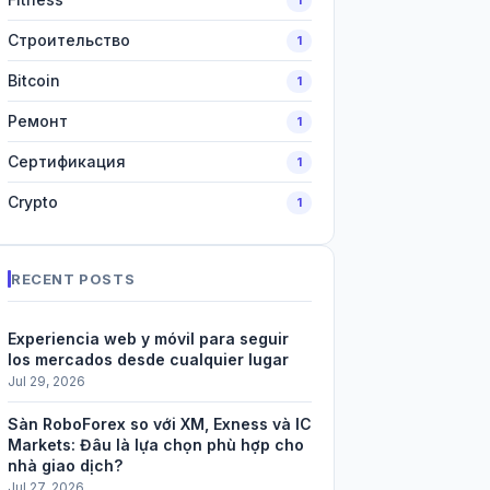
Строительство
1
Bitcoin
1
Ремонт
1
Сертификация
1
Crypto
1
RECENT POSTS
Experiencia web y móvil para seguir
los mercados desde cualquier lugar
Jul 29, 2026
Sàn RoboForex so với XM, Exness và IC
Markets: Đâu là lựa chọn phù hợp cho
nhà giao dịch?
Jul 27, 2026