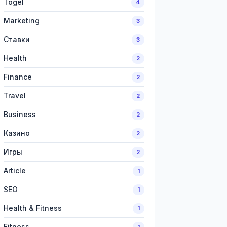
Togel
4
Marketing
3
Ставки
3
Health
2
Finance
2
Travel
2
Business
2
Казино
2
Игры
2
Article
1
SEO
1
Health & Fitness
1
Fitness
1