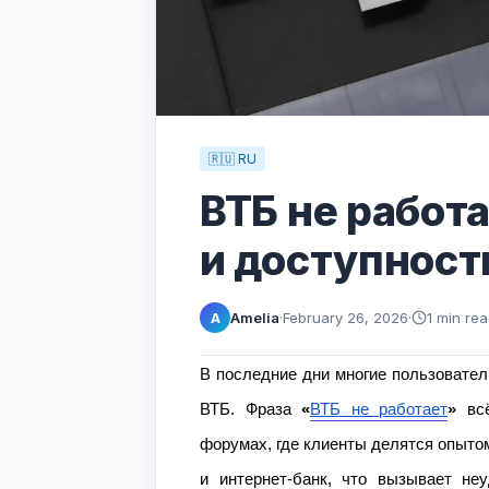
🇷🇺 RU
ВТБ не работ
и доступност
Amelia
·
February 26, 2026
·
1 min re
A
В последние дни многие пользовател
ВТБ. Фраза
«
ВТБ не работает
»
всё
форумах, где клиенты делятся опытом
и интернет-банк, что вызывает не