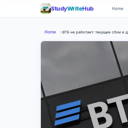
Study
Write
Hub
Home
Home
›
ВТБ не работает: текущие сбои и 