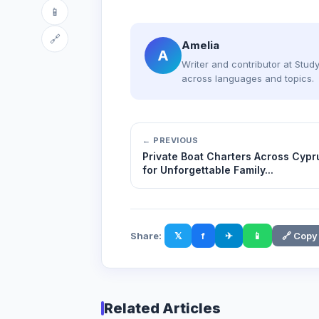
📱
🔗
Amelia
A
Writer and contributor at Stu
across languages and topics.
← PREVIOUS
Private Boat Charters Across Cypr
for Unforgettable Family...
Share:
𝕏
f
✈
📱
🔗 Copy
Related Articles