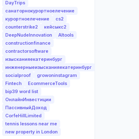
DayTrips
санаторнокурортноелечение
курортноелечение
cs2
counterstrike2
кейсыкс2
DeepNudeInnovation
AItools
constructionfinance
contractorsoftware
изысканияекатеринбург
инженерныеизысканияекатеринбург
socialproof
growoninstagram
Fintech
EcommerceTools
bip39 word list
ОнлайнИнвестиции
ПассивныйДоход
CorfeHillLimited
tennis lessons near me
new property in London