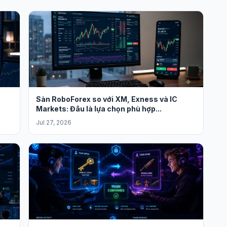
Sàn RoboForex so với XM, Exness và IC
Markets: Đâu là lựa chọn phù hợp...
Jul 27, 2026