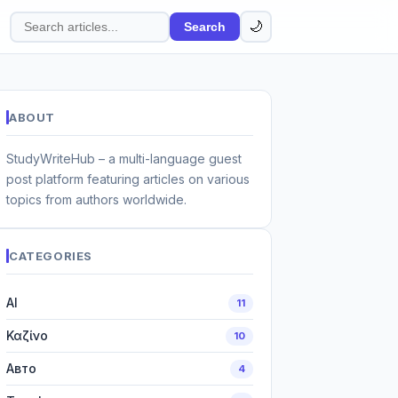
🌙
Search
Search
articles
ABOUT
StudyWriteHub – a multi-language guest
post platform featuring articles on various
topics from authors worldwide.
CATEGORIES
AI
11
Καζίνο
10
Авто
4