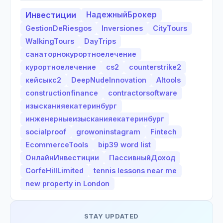
Инвестиции
НадежныйБрокер
GestionDeRiesgos
Inversiones
CityTours
WalkingTours
DayTrips
санаторнокурортноелечение
курортноелечение
cs2
counterstrike2
кейсыкс2
DeepNudeInnovation
AItools
constructionfinance
contractorsoftware
изысканияекатеринбург
инженерныеизысканияекатеринбург
socialproof
growoninstagram
Fintech
EcommerceTools
bip39 word list
ОнлайнИнвестиции
ПассивныйДоход
CorfeHillLimited
tennis lessons near me
new property in London
STAY UPDATED