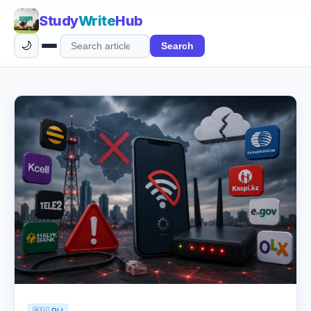
Study
Write
Hub
🌙
Search
Search
articles