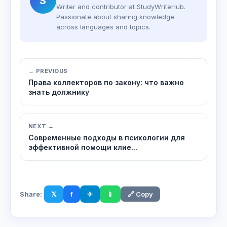
S
Writer and contributor at StudyWriteHub.
Passionate about sharing knowledge
across languages and topics.
← PREVIOUS
Права коллекторов по закону: что важно
знать должнику
NEXT →
Современные подходы в психологии для
эффективной помощи клие...
Share:
𝕏
f
✈
📱
🔗 Copy