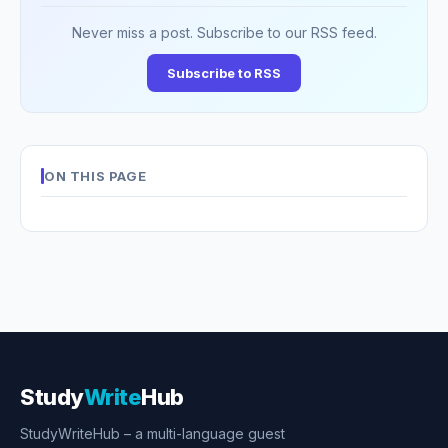
Never miss a post. Subscribe to our RSS feed.
Subscribe to RSS
ON THIS PAGE
Study
Write
Hub
StudyWriteHub – a multi-language guest