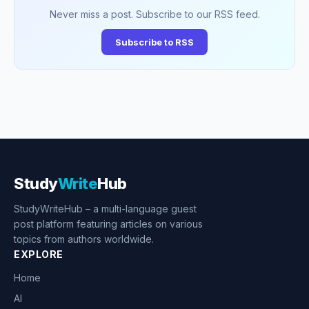
Never miss a post. Subscribe to our RSS feed.
Subscribe to RSS
Study
Write
Hub
StudyWriteHub – a multi-language guest
post platform featuring articles on various
topics from authors worldwide.
EXPLORE
Home
AI