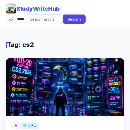
Study
Write
Hub
🌙
Search
Search
articles
Tag: cs2
AI
🇷🇺 RU