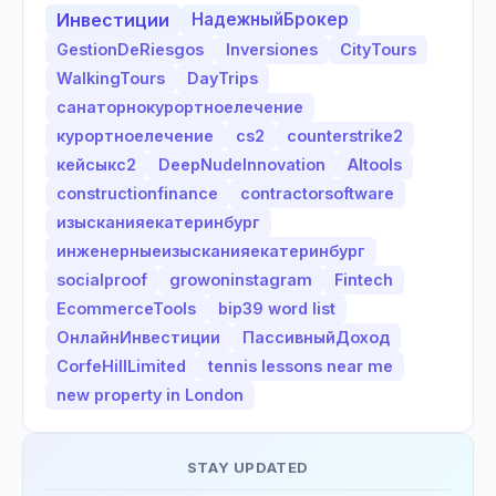
Инвестиции
НадежныйБрокер
GestionDeRiesgos
Inversiones
CityTours
WalkingTours
DayTrips
санаторнокурортноелечение
курортноелечение
cs2
counterstrike2
кейсыкс2
DeepNudeInnovation
AItools
constructionfinance
contractorsoftware
изысканияекатеринбург
инженерныеизысканияекатеринбург
socialproof
growoninstagram
Fintech
EcommerceTools
bip39 word list
ОнлайнИнвестиции
ПассивныйДоход
CorfeHillLimited
tennis lessons near me
new property in London
STAY UPDATED