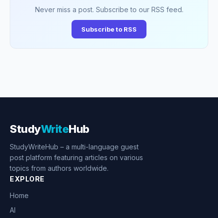
Never miss a post. Subscribe to our RSS feed.
Subscribe to RSS
Study
Write
Hub
StudyWriteHub – a multi-language guest
post platform featuring articles on various
topics from authors worldwide.
EXPLORE
Home
AI