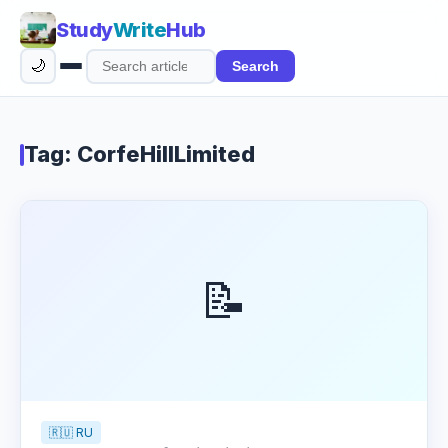
Study
Write
Hub
🌙
Search
Search
articles
Tag: CorfeHillLimited
📝
🇷🇺 RU