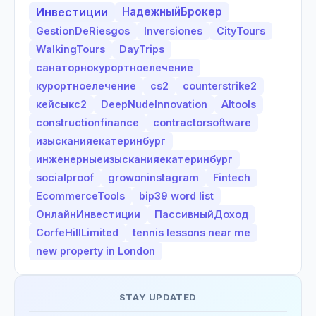
Инвестиции
НадежныйБрокер
GestionDeRiesgos
Inversiones
CityTours
WalkingTours
DayTrips
санаторнокурортноелечение
курортноелечение
cs2
counterstrike2
кейсыкс2
DeepNudeInnovation
AItools
constructionfinance
contractorsoftware
изысканияекатеринбург
инженерныеизысканияекатеринбург
socialproof
growoninstagram
Fintech
EcommerceTools
bip39 word list
ОнлайнИнвестиции
ПассивныйДоход
CorfeHillLimited
tennis lessons near me
new property in London
STAY UPDATED