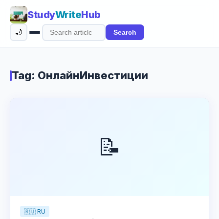
Study
Write
Hub
🌙
Search
Search
articles
Tag: ОнлайнИнвестиции
📝
🇷🇺 RU