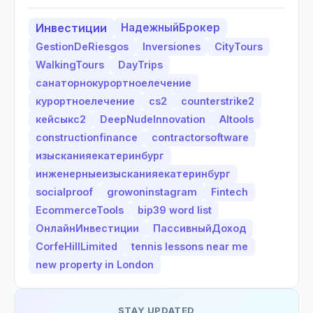
Инвестиции
НадежныйБрокер
GestionDeRiesgos
Inversiones
CityTours
WalkingTours
DayTrips
санаторнокурортноелечение
курортноелечение
cs2
counterstrike2
кейсыкс2
DeepNudeInnovation
AItools
constructionfinance
contractorsoftware
изысканияекатеринбург
инженерныеизысканияекатеринбург
socialproof
growoninstagram
Fintech
EcommerceTools
bip39 word list
ОнлайнИнвестиции
ПассивныйДоход
CorfeHillLimited
tennis lessons near me
new property in London
STAY UPDATED