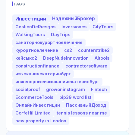
TAGS
Инвестиции
НадежныйБрокер
GestionDeRiesgos
Inversiones
CityTours
WalkingTours
DayTrips
санаторнокурортноелечение
курортноелечение
cs2
counterstrike2
кейсыкс2
DeepNudeInnovation
AItools
constructionfinance
contractorsoftware
изысканияекатеринбург
инженерныеизысканияекатеринбург
socialproof
growoninstagram
Fintech
EcommerceTools
bip39 word list
ОнлайнИнвестиции
ПассивныйДоход
CorfeHillLimited
tennis lessons near me
new property in London