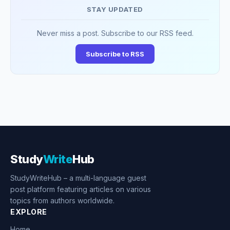
STAY UPDATED
Never miss a post. Subscribe to our RSS feed.
Subscribe to RSS
Study
Write
Hub
StudyWriteHub – a multi-language guest
post platform featuring articles on various
topics from authors worldwide.
EXPLORE
Home