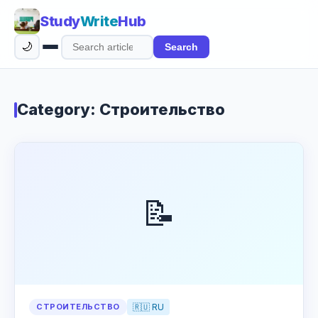
Study
Write
Hub
🌙
Search
Search
articles
Category: Строительство
📝
СТРОИТЕЛЬСТВО
🇷🇺 RU