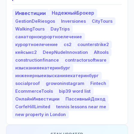
Инвестиции
НадежныйБрокер
GestionDeRiesgos
Inversiones
CityTours
WalkingTours
DayTrips
санаторнокурортноелечение
курортноелечение
cs2
counterstrike2
кейсыкс2
DeepNudeInnovation
AItools
constructionfinance
contractorsoftware
изысканияекатеринбург
инженерныеизысканияекатеринбург
socialproof
growoninstagram
Fintech
EcommerceTools
bip39 word list
ОнлайнИнвестиции
ПассивныйДоход
CorfeHillLimited
tennis lessons near me
new property in London