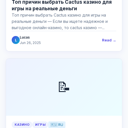
Топ причин выбрать Cactus казино для
игры на реальные деньги
Топ причин выбрать Cactus казино для игры на
реальные деньги — Если вы ищете надежное и
выгодное онлайн-казино, то cactus казино —...
Lucas
Read →
L
Jun 26, 2025
📝
КАЗИНО
ИГРЫ
🇷🇺 RU