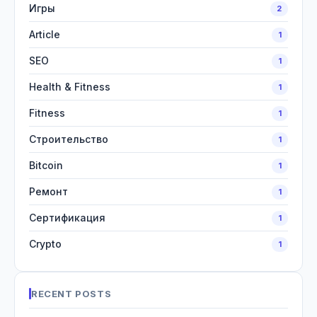
Игры
2
Article
1
SEO
1
Health & Fitness
1
Fitness
1
Строительство
1
Bitcoin
1
Ремонт
1
Сертификация
1
Crypto
1
RECENT POSTS