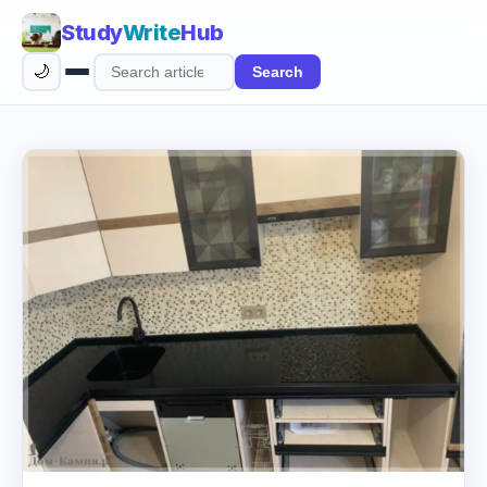
Study
Write
Hub
🌙
Search
Search
articles