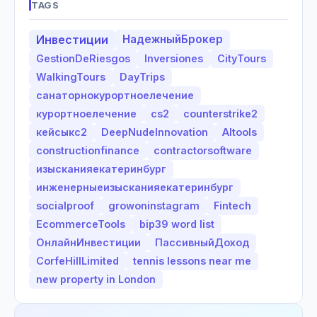
TAGS
Инвестиции
НадежныйБрокер
GestionDeRiesgos
Inversiones
CityTours
WalkingTours
DayTrips
санаторнокурортноелечение
курортноелечение
cs2
counterstrike2
кейсыкс2
DeepNudeInnovation
AItools
constructionfinance
contractorsoftware
изысканияекатеринбург
инженерныеизысканияекатеринбург
socialproof
growoninstagram
Fintech
EcommerceTools
bip39 word list
ОнлайнИнвестиции
ПассивныйДоход
CorfeHillLimited
tennis lessons near me
new property in London