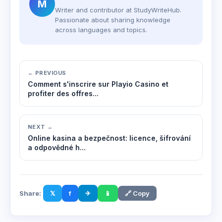
M
Writer and contributor at StudyWriteHub.
Passionate about sharing knowledge
across languages and topics.
← PREVIOUS
Comment s'inscrire sur Playio Casino et
profiter des offres...
NEXT →
Online kasina a bezpečnost: licence, šifrování
a odpovědné h...
Share:
𝕏
f
✈
📱
🔗 Copy